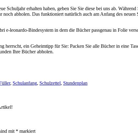
neue Schuljahr erhalten haben, geben Sie Sie diese bei uns ab. Währen
 nur noch abholen. Das funktioniert natürlich auch am Anfang des neuen 
ri e-leonardo-Bindesystem in dem die Bücher passgenau in Folie ver
.
 herrscht, ein Geheimtipp für Sie: Packen Sie alle Bücher in eine T
Stunden Ihre Bücher abholen.
Füller
,
Schulanfang
,
Schulzettel
,
Stundenplan
rtikel!
sind mit
*
markiert